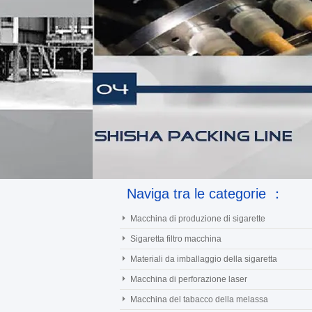
Naviga tra le categorie ：
Macchina di produzione di sigarette
Sigaretta filtro macchina
Materiali da imballaggio della sigaretta
Macchina di perforazione laser
Macchina del tabacco della melassa