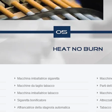
Macchina imballatrice sigaretta
Macchine
Macchine da taglio tabacco
Parti del
Macchina imballatrice tabacco
Macchina
Sigaretta bonificatore
Attrezzat
Affrancatrice della stagnola automatica
Tabacco d