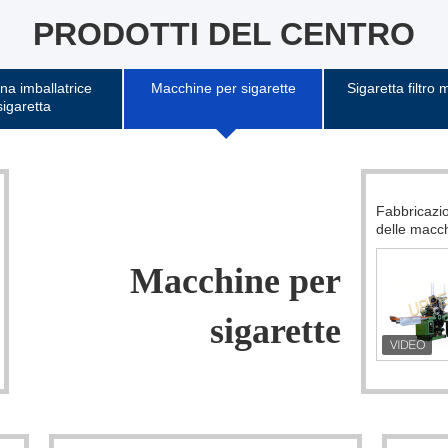
PRODOTTI DEL CENTRO
na imballatrice
Macchine per sigarette
Sigaretta filtro
sigaretta
Fabbricazione di sigarette di MK8-D e Cig
Lamina
delle macchine 2500/min di montaggio
assemb
MAXS 
Evidenziare:
per
Linea di
confezionamento
tte
sigaretta
,
CONFEZIONATRICE
sigaretta