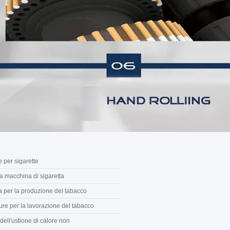
 per sigarette
la macchina di sigaretta
 per la produzione del tabacco
ure per la lavorazione del tabacco
ell'ustione di calore non