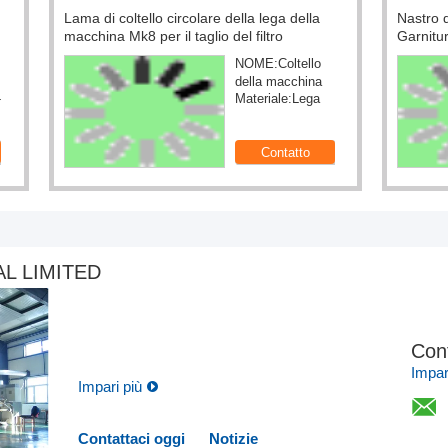
lla
Nastro di Rod Forming 22mm MK8 MK9
Sca
Garniture del tabacco per la fabbricazione
sig
della macchina
llo
Spessore:0.50 -
ina
0,71 millimetro o
ega
Macchina:KDF2
abitudini
L LIMITED
Cont
Impar
Impari più
Contattaci oggi
Notizie