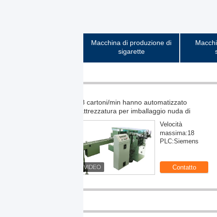
Macchina di produzione di
Macchi
sigarette
automatizzato
llaggio nuda di
retta
Velocità
Macchine 
massima:18
PLC:Siemens
cartoni minimi
sigare