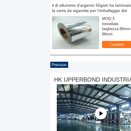
gento 55gsm ha laminato
Lama di coltello circolare della lega de
 per l'imballaggio del
macchina Mk8 per il taglio del filtro
MOQ:3
NOME:Colte
tonnellate
della macch
larghezza:80mm-
Materiale:L
86mm
HK UPPERBOND INDUSTRIA