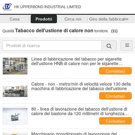
HK UPPERBOND INDUSTRIAL LIMITED
Casa
Prodotti
Circa noi
Giro della fabbrica
>>
Tabacco dell'ustione di calore non
Qualità
fornitore.
(11)
Linea di fabbricazione del tabacco per sigarette
dell'ustione HNB di calore non per le sigarette
industriali
Contattaci
Calore - non - metro/min di velocità veloce 130 della
macchina di fabbricazione del tabacco dell'ustione
Contattaci
80 - linea di lavorazione del tabacco dell'ustione di
calore del bastone da 120 millimetri di lunghezza
non 3 mesi di termine d'esecuzione
Contattaci
Macchinario ricondizionato di lavorazione del