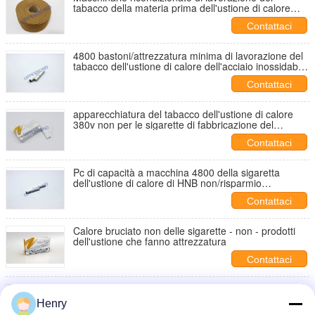
tabacco della materia prima dell'ustione di calore
non una garanzia da 1 anno
Contattaci
4800 bastoni/attrezzatura minima di lavorazione del
tabacco dell'ustione di calore dell'acciaio inossidabile
non
Contattaci
apparecchiatura del tabacco dell'ustione di calore
380v non per le sigarette di fabbricazione del
bastone industriali
Contattaci
Pc di capacità a macchina 4800 della sigaretta
dell'ustione di calore di HNB non/risparmio
energetico minimo
Contattaci
Calore bruciato non delle sigarette - non - prodotti
dell'ustione che fanno attrezzatura
Contattaci
Bastone ad alta velocità di Cig del tabacco HNB E
dell'ustione di calore non che fa la catena
Henry
d'imballaggio