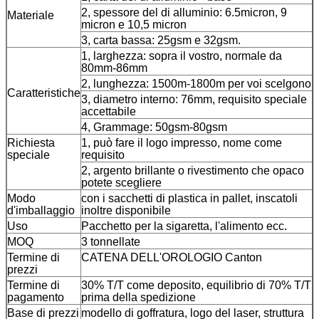
2, spessore del di alluminio: 6.5micron, 9
Materiale
micron e 10,5 micron
3, carta bassa: 25gsm e 32gsm.
1, larghezza: sopra il vostro, normale da
80mm-86mm
2, lunghezza: 1500m-1800m per voi scelgono
Caratteristiche
3, diametro interno: 76mm, requisito speciale
accettabile
4, Grammage: 50gsm-80gsm
Richiesta
1, può fare il logo impresso, nome come
speciale
requisito
2, argento brillante o rivestimento che opaco
potete scegliere
Modo
con i sacchetti di plastica in pallet, inscatoli
d'imballaggio
inoltre disponibile
Uso
Pacchetto per la sigaretta, l'alimento ecc.
MOQ
3 tonnellate
Termine di
CATENA DELL'OROLOGIO Canton
prezzi
Termine di
30% T/T come deposito, equilibrio di 70% T/T
pagamento
prima della spedizione
Base di prezzi
modello di goffratura, logo del laser, struttura