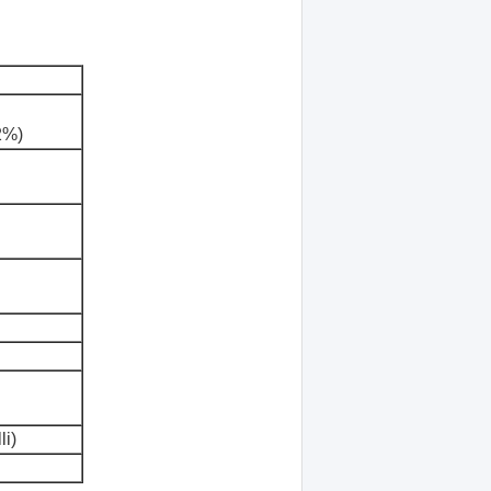
2%)
li)