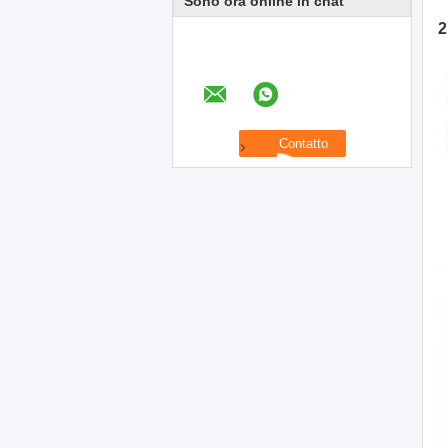
Sono ora online in chat
2