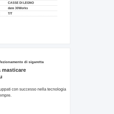
CASSE DI LEGNO
date 30Works
:
T/T
fezionamento di sigaretta
a masticare
u
luppati con successo nella tecnologia
sempre.