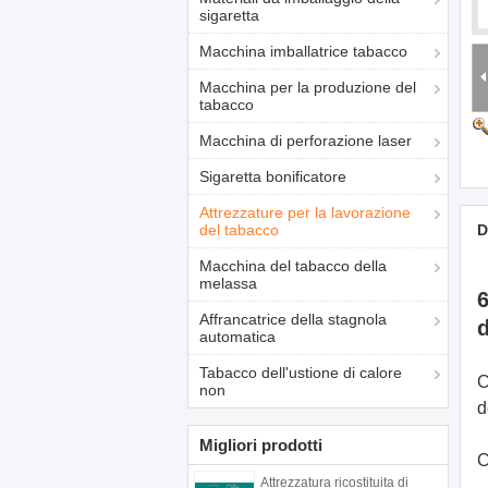
sigaretta
Macchina imballatrice tabacco
Macchina per la produzione del
tabacco
Macchina di perforazione laser
Sigaretta bonificatore
Attrezzature per la lavorazione
del tabacco
D
Macchina del tabacco della
melassa
6
Affrancatrice della stagnola
d
automatica
Tabacco dell'ustione di calore
C
non
d
Migliori prodotti
C
Attrezzatura ricostituita di