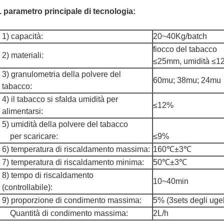
. parametro principale di tecnologia:
1) capacità:
20~40Kg/batch
fiocco del tabacco
2) materiali:
≤25mm, umidità ≤1
3) granulometria della polvere del
60mu; 38mu; 24mu
tabacco:
4) il tabacco si sfalda umidità per
≤12%
alimentarsi:
5) umidità della polvere del tabacco
per scaricare:
≤9%
6) temperatura di riscaldamento massima:
160℃±3℃
7) temperatura di riscaldamento minima:
50℃±3℃
8) tempo di riscaldamento
10~40min
(controllabile):
9) proporzione di condimento massima:
5% (3sets degli ugel
Quantità di condimento massima:
2L/h