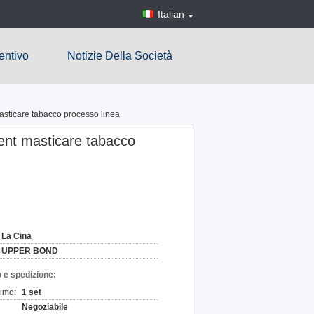
Italian
entivo
Notizie Della Società
sticare tabacco processo linea
nt masticare tabacco
La Cina
UPPER BOND
 e spedizione:
nimo:
1 set
Negoziabile