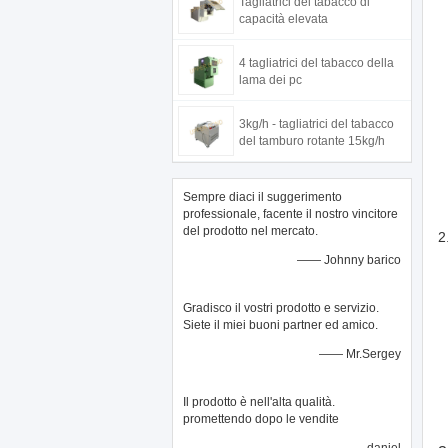
Tagliatrici del tabacco di
capacità elevata
4 tagliatrici del tabacco della
lama dei pc
3kg/h - tagliatrici del tabacco
del tamburo rotante 15kg/h
Sempre diaci il suggerimento
professionale, facente il nostro vincitore
del prodotto nel mercato.
2
—— Johnny barico
Gradisco il vostri prodotto e servizio.
Siete il miei buoni partner ed amico.
—— Mr.Sergey
Il prodotto è nell'alta qualità.
promettendo dopo le vendite