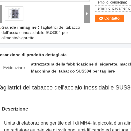
Tempi di consegna:
Termini di pagamento
Contatto
Grande immagine :
Tagliatrici del tabacco
dell'acciaio inossidabile SUS304 per
alimento/sigaretta
escrizione di prodotto dettagliata
attrezzatura della fabbricazione di sigarette
,
macch
Evidenziare:
Macchina del tabacco SUS304 per tagliare
agliatrici del tabacco dell'acciaio inossidabile SUS
Descrizione
.
Unità di elaborazione gentile del Ⅰ di MH4- la piccola è un al
un radiatore auto-in via di sviluppo, umidificando ed asciuga l