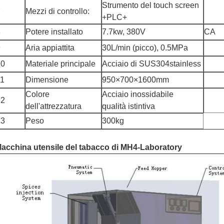
Strumento del touch screen
7
Mezzi di controllo:
+PLC+
8
Potere installato
7.7kw, 380V
CA
9
Aria appiattita
30L/min (picco), 0.5MPa
10
Materiale principale
Acciaio di SUS304stainless
11
Dimensione
950×700×1600mm
Colore
Acciaio inossidabile
12
dell'attrezzatura
qualità istintiva
13
Peso
300kg
acchina utensile del tabacco di MH4-Laboratory