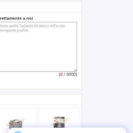
direttamente a noi
(
0
/ 3000)