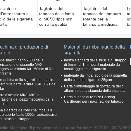
inciatrice
Tagliatrici del
Tagliatrici del
Le
ll'attrezzatura di
tabacco della lama
tabacco del tamburo
ta
glio della sigaretta
di MC50 4pcs mini
rotante per la
gr
 alta
con alta qualità
lamina/la medicina
ta
ficienza/taglierina
cinese tagliate
le
l tabacco
0,
rcostanza:
C
ovissimo
m
cchina di produzione di
Materiali da imballaggio della
rghezza del
P
arette
sigaretta
glio del
L
 del macchinario 2500 della
nastro standard della striscia di strappo
abacco::
1mm
ta
bricazione di sigarette MAX-
di 5mm - di 1mm per il materiale da
otenza:
1.1KW
unghezza minima 60-150mm di Rod
imballaggio della sigaretta
ensione:
220v
filtrante
materiale da imballaggio della sigaretta
macchina della sigaretta del nastro
della carta da sigarette 25gsm
arniture parte la fibra 3340 X 21 del
Carta d'imballaggio di goffratura del di
lar
alluminio della stagnola della sigaretta
tro d'acciaio MK8, MK9 di
Carta di base di re Size Packing
irazione dei pezzi meccanici della
Cardboard per i pacchetti del tabacco
retta
a sigaretta dell'oro che imballa il
tro aperto facile 1000m autoadesivo
a striscia di strappo
alità Macchina di produzione di sigarette fornitore. © 2012 - 2026