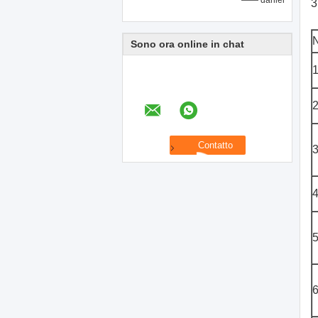
—— daniel
3
Sono ora online in chat