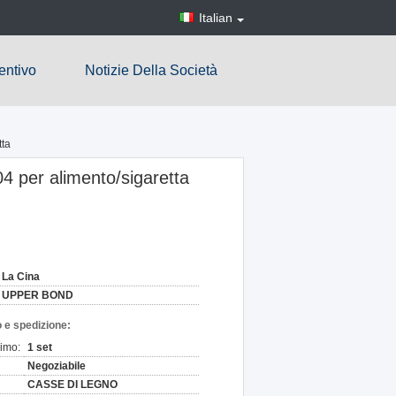
Italian
entivo
Notizie Della Società
tta
04 per alimento/sigaretta
La Cina
UPPER BOND
 e spedizione:
nimo:
1 set
Negoziabile
CASSE DI LEGNO