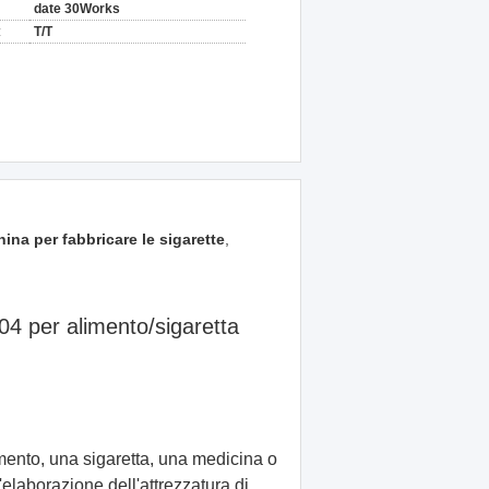
date 30Works
:
T/T
ina per fabbricare le sigarette
,
304 per alimento/sigaretta
imento, una sigaretta, una medicina o
'elaborazione dell'attrezzatura di