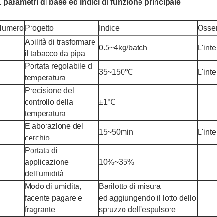
.
parametri di base ed indici di funzione principale
Numero
Progetto
Indice
Osse
Abilità di trasformare
1
0.5~4kg/batch
L'inte
il tabacco da pipa
Portata regolabile di
2
35~150℃
L'inte
temperatura
Precisione del
3
controllo della
±1℃
temperatura
Elaborazione del
4
15~50min
L'inte
cerchio
Portata di
5
applicazione
10%~35%
dell'umidità
Modo di umidità,
Barilotto di misura
6
facente pagare e
ed aggiungendo il lotto dello
fragrante
spruzzo dell'espulsore