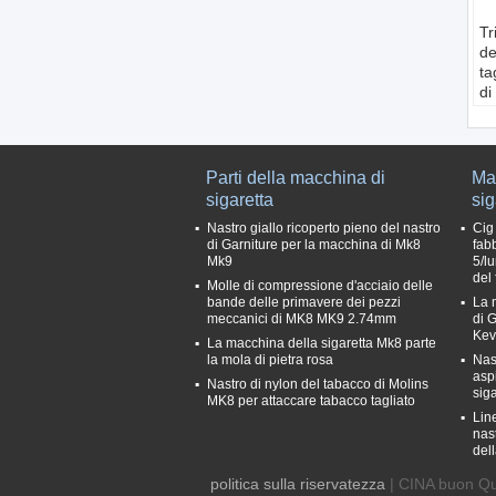
Tr
de
ta
di
ef
de
Ci
Nu
Parti della macchina di
Ma
La
sigaretta
sig
ta
Nastro giallo ricoperto pieno del nastro
Cig
t
di Garniture per la macchina di Mk8
fab
p
Mk9
5/l
T
del 
Molle di compressione d'acciaio delle
bande delle primavere dei pezzi
La 
meccanici di MK8 MK9 2.74mm
di G
Kev
La macchina della sigaretta Mk8 parte
la mola di pietra rosa
Nas
asp
Nastro di nylon del tabacco di Molins
siga
MK8 per attaccare tabacco tagliato
Line
nas
dell
politica sulla riservatezza
| CINA buon Qu