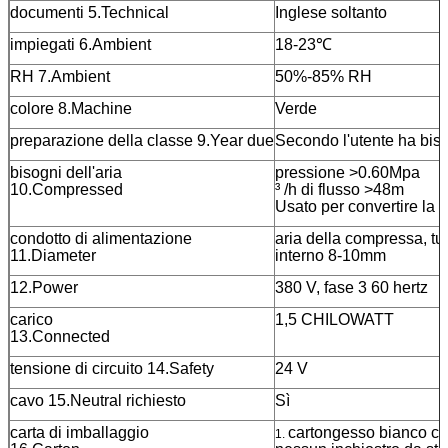
documenti 5.Technical
Inglese soltanto
impiegati 6.Ambient
18-23℃
RH 7.Ambient
50%-8
colore 8.Machine
Verde
preparazione della classe 9.Year due
Secondo l'utente ha biso
bisogni dell'aria
pressione >0.60Mpa
10.Compressed
³
/h
di
flusso >48m
Usato per convertire la 
condotto di alimentazione
aria della compressa, tub
11.Diameter
interno 8-10mm
12.Power
380 V, fase 3 60 hertz
carico
1,5 CHILOWATT
13.Connected
tensione di circuito 14.Safety
24 V
cavo 15.Neutral richiesto
Sì
carta di imballaggio
cartongesso bianco con
1.