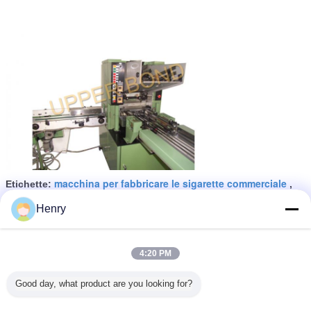
macchina per fabbricare le sigarette commerciale
Etichette:
,
tabacco a macchina della sigaretta
sigaretta automatica
,
Henry
Ottieni il miglior prezzo per
4:20 PM
Pacchetti della macchina
Good day, what product are you looking for?
imballatrice 180 del tabacco
HLP2/fase di min 380 V 3