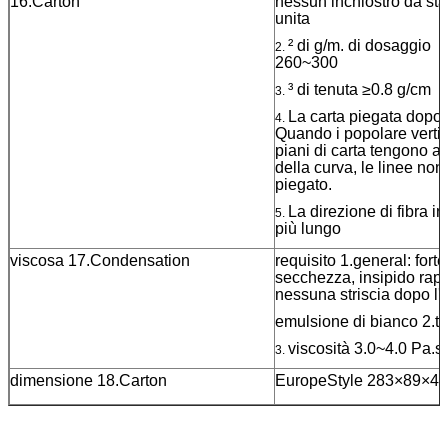
16.Carton
nessun inchiostro da sta
uni
²
di g/
m. di
dosaggio
2.
260
³
di tenuta ≥0.8 g/cm
3.
La carta piegata dopo l
4.
Quando i popolare vertic
piani di carta tengono a
della curva, le linee no
piega
La direzione di fibra in 
5.
più 
viscosa 17.Condensation
requisito 1.general: fort
secchezza, insipido rap
nessuna striscia dopo l
emulsione di bianco 2.t
viscosità 3.0~4.0 Pa.s
3.
dimensione 18.Carton
EuropeStyle 283×89×4