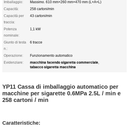
Imballaggio:
Massimo. 610 mm×260 mm×470 mm (L×A×L)
Capacità:
258 cartoni/min
Capacità per
43 cartoni/min
traccia:
Potenza
1,1 kW
nominale:
Giunto di testa
6 tracce
n.:
Operazione:
Funzionamento automatico
macchina facendo sigaretta commerciale
Evidenziare:
,
tabacco sigaretta macchina
YP11 Cassa di imballaggio automatico per
macchine per sigarette 0.6MPa 2.5L / min e
258 cartoni / min
Caratteristiche: