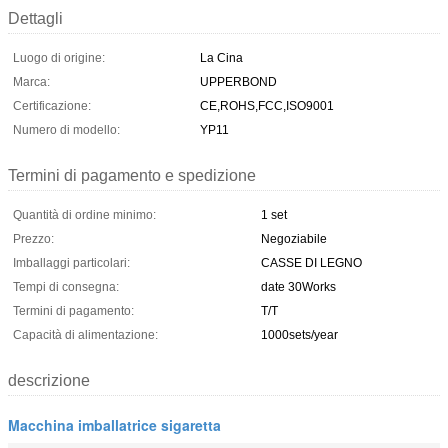
Dettagli
Luogo di origine:
La Cina
Marca:
UPPERBOND
Certificazione:
CE,ROHS,FCC,ISO9001
Numero di modello:
YP11
Termini di pagamento e spedizione
Quantità di ordine minimo:
1 set
Prezzo:
Negoziabile
Imballaggi particolari:
CASSE DI LEGNO
Tempi di consegna:
date 30Works
Termini di pagamento:
T/T
Capacità di alimentazione:
1000sets/year
descrizione
Macchina imballatrice sigaretta