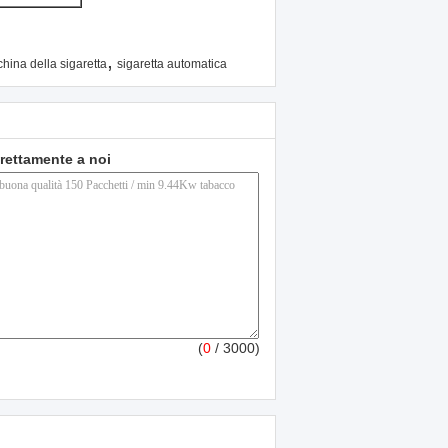
,
hina della sigaretta
sigaretta automatica
direttamente a noi
(
0
/ 3000)