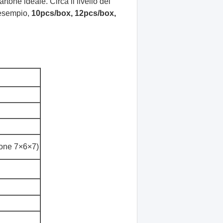
tone ideale. Circa il livello dei
r esempio,
10pcs/box, 12pcs/box,
one 7×6×7)