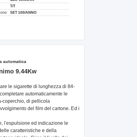
:
T/T
ione:
SET 100/ANNO
ta automatica
inimo 9.44Kw
are le sigarette di lunghezza di 84-
ò completare automaticamente le
-coperchio, di pellicola
avvolgimento del film del cartone. Ed i
e, l'espulsione ed indicazione le
delle caratteristiche e della