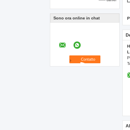
—— daniel
Sono ora online in chat
P
De
H
L
P
T
Al