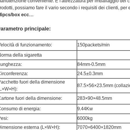
anutenzione conveniente. È l'attrezzatura per imballaggio del car
rodotti, possiamo fare il vario secondo i requisiti dei clienti, pe
6pcs/box ecc…
arametro principale:
elocità di funzionamento:
150packets/min
orma della sigaretta
Lunghezza:
84mm-0.5mm
irconferenza:
24.5±0.3mm
acchetto fuori della dimensione
87.5×56×23.5mm (collazi
(L×W×H):
artone fuori della dimensione:
283×90×48.5mm
onsumo di energia:
9.44Kw
esi:
6000kg
imensione esterna (L×W×H):
7070×6400×1820mm