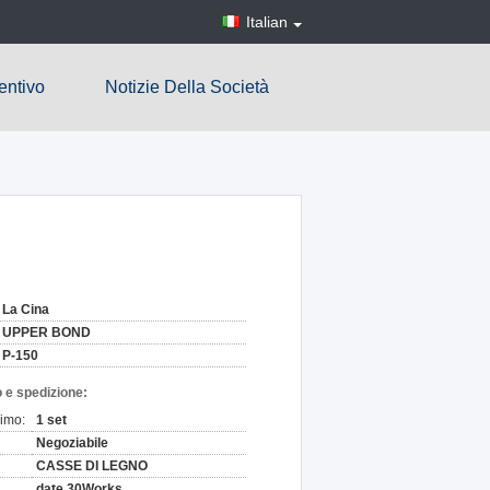
Italian
entivo
Notizie Della Società
La Cina
UPPER BOND
P-150
 e spedizione:
nimo:
1 set
Negoziabile
CASSE DI LEGNO
date 30Works