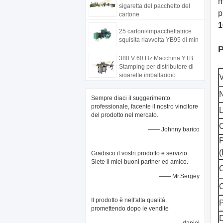
m
sigaretta del pacchetto del
p
cartone
1
25 cartoni/impacchettatrice
squisita riavvolta YB95 di min
P
380 V 60 Hz Macchina YTB
Stamping per distributore di
sigarette imballaggio
V
N
Sempre diaci il suggerimento
professionale, facente il nostro vincitore
del prodotto nel mercato.
C
—— Johnny barico
P
Gradisco il vostri prodotto e servizio.
Siete il miei buoni partner ed amico.
C
—— Mr.Sergey
C
Il prodotto è nell'alta qualità.
P
promettendo dopo le vendite
D