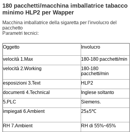
180 pacchetti/macchina imballatrice tabacco
minimo HLP2 per Wapper
Macchina imballatrice della sigaretta per l'involucro del
pacchetto
Parametri tecnici:
Oggetto
Involucro
velocità 1.Max
180-180 pacchetti/min
velocità 2.Working
180-180
pacchetti
esposizioni 3.Text
HLP2
documenti 4.Technical
Inglese soltanto
5.PLC
Siemens.
impiegati 6.Ambient
25±5℃
RH 7.Ambient
RH di 55%~65%