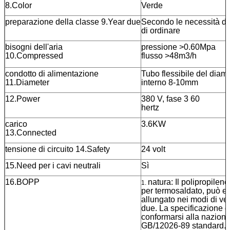
8.Color
Verde
preparazione della classe 9.Year due
Secondo le necessità del
di ordinare
bisogni dell'aria
pressione >0.60Mpa
10.Compressed
flusso >48m3/h
condotto di alimentazione
Tubo flessibile del diam
11.Diameter
interno 8-10mm
12.Power
380 V, fase 3 60
hertz
carico
3.6KW
13.Connected
tensione di circuito 14.Safety
24 volt
15.Need per i cavi neutrali
Sì
16.BOPP
natura: Il polipropile
1.
per termosaldato, può e
allungato nei modi di ver
due. La specificazione 
conformarsi alla nazion
GB/12026-89 standard.