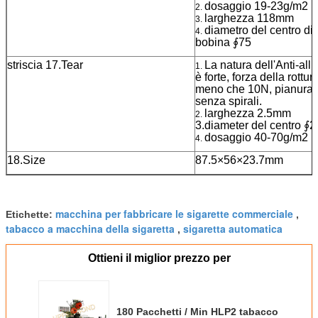
dosaggio 19-23g/m2
2.
larghezza 118mm
3.
diametro del centro di
4.
bobina ∮75
striscia 17.Tear
La natura dell'Anti-al
1.
è forte, forza della rottur
meno che 10N, pianura e 
senza spirali.
larghezza 2.5mm
2.
3.diameter del centro 
dosaggio 40-70g/m2
4.
18.Size
87.5×56×23.7mm
macchina per fabbricare le sigarette commerciale
Etichette:
,
tabacco a macchina della sigaretta
sigaretta automatica
,
Ottieni il miglior prezzo per
180 Pacchetti / Min HLP2 tabacco