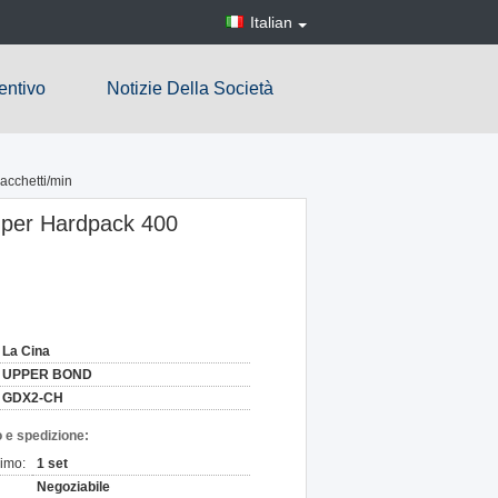
Italian
entivo
Notizie Della Società
acchetti/min
à per Hardpack 400
La Cina
UPPER BOND
GDX2-CH
 e spedizione:
nimo:
1 set
Negoziabile