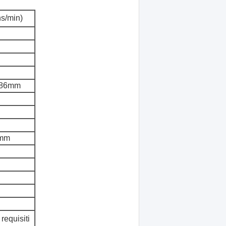
ns/min)
i 86mm
4mm
requisiti