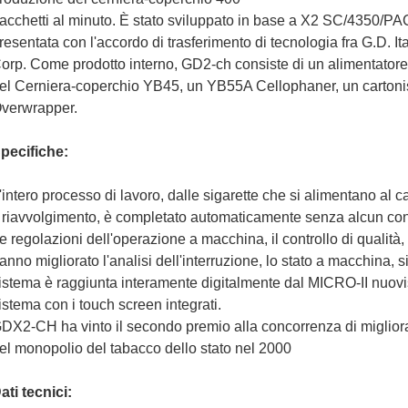
acchetti al minuto. È stato sviluppato in base a X2 SC/4350/PA
resentata con l'accordo di trasferimento di tecnologia fra G.D. I
orp. Come prodotto interno, GD2-ch consiste di un alimentatore
el Cerniera-coperchio YB45, un YB55A Cellophaner, un carton
verwrapper.
pecifiche:
'intero processo di lavoro, dalle sigarette che si alimentano al c
l riavvolgimento, è completato automaticamente senza alcun co
e regolazioni dell'operazione a macchina, il controllo di qualit
anno migliorato l'analisi dell'interruzione, lo stato a macchina, s
istema è raggiunta interamente digitalmente dal MICRO-II nuov
istema con i touch screen integrati.
DX2-CH ha vinto il secondo premio alla concorrenza di miglioram
el monopolio del tabacco dello stato nel 2000
ati tecnici: