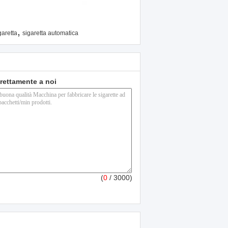
,
garetta
sigaretta automatica
direttamente a noi
(
0
/ 3000)