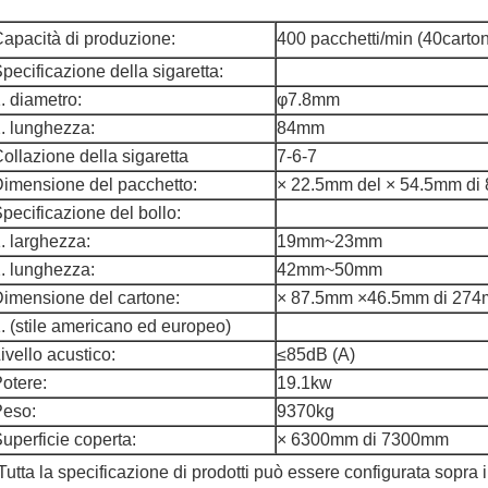
apacità di produzione:
400 pacchetti/min (40carto
pecificazione della sigaretta:
. diametro:
φ7.8mm
. lunghezza:
84mm
ollazione della sigaretta
7-6-7
imensione del pacchetto:
× 22.5mm del × 54.5mm d
pecificazione del bollo:
. larghezza:
19mm~23mm
. lunghezza:
42mm~50mm
imensione del cartone:
× 87.5mm ×46.5mm di 27
. (stile americano ed europeo)
ivello acustico:
≤85dB (A)
otere:
19.1kw
Peso:
9370kg
uperficie coperta:
× 6300mm di 7300mm
Tutta la specificazione di prodotti può essere configurata sopra i 