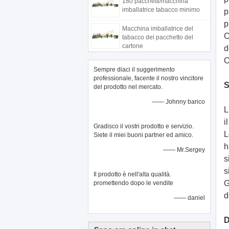
180 pacchetti/macchina
imballatrice tabacco minimo
p
p
Macchina imballatrice del
C
tabacco del pacchetto del
cartone
d
O
Sempre diaci il suggerimento
professionale, facente il nostro vincitore
S
del prodotto nel mercato.
—— Johnny barico
L
i
Gradisco il vostri prodotto e servizio.
L
Siete il miei buoni partner ed amico.
h
—— Mr.Sergey
s
s
Il prodotto è nell'alta qualità.
G
promettendo dopo le vendite
d
—— daniel
D