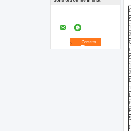
Sono ora online in chat
C
S
1
2
C
D
S
1
2
D
1
L
P
S
(