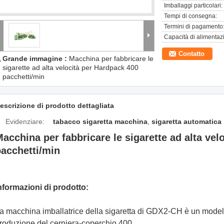
Imballaggi particolari:
Tempi di consegna:
Termini di pagamento
Capacità di alimentaz
Contatto
Grande immagine :
Macchina per fabbricare le
sigarette ad alta velocità per Hardpack 400
pacchetti/min
escrizione di prodotto dettagliata
Evidenziare:
tabacco sigaretta macchina
,
sigaretta automatica
acchina per fabbricare le sigarette ad alta vel
acchetti/min
nformazioni di prodotto:
a macchina imballatrice della sigaretta di GDX2-CH è un modell
roduzione del cerniera-coperchio 400