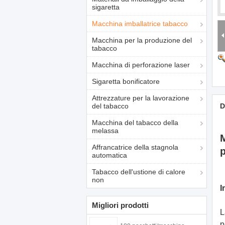
sigaretta
Macchina imballatrice tabacco
Macchina per la produzione del
tabacco
Macchina di perforazione laser
Sigaretta bonificatore
Attrezzature per la lavorazione
del tabacco
D
Macchina del tabacco della
melassa
M
Affrancatrice della stagnola
p
automatica
Tabacco dell'ustione di calore
non
I
Migliori prodotti
L
p