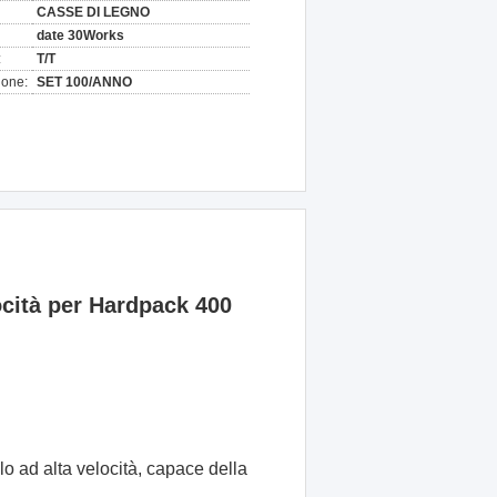
CASSE DI LEGNO
date 30Works
:
T/T
ione:
SET 100/ANNO
ocità per Hardpack 400
o ad alta velocità, capace della