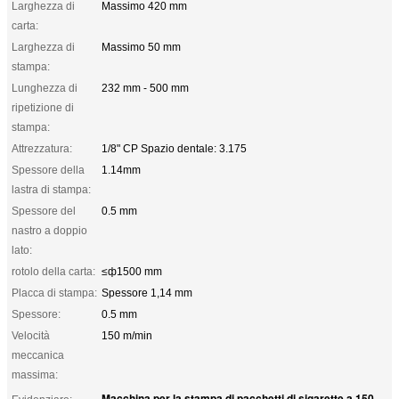
Larghezza di
Massimo 420 mm
carta:
Larghezza di
Massimo 50 mm
stampa:
Lunghezza di
232 mm - 500 mm
ripetizione di
stampa:
Attrezzatura:
1/8" CP Spazio dentale: 3.175
Spessore della
1.14mm
lastra di stampa:
Spessore del
0.5 mm
nastro a doppio
lato:
rotolo della carta:
≤ф1500 mm
Placca di stampa:
Spessore 1,14 mm
Spessore:
0.5 mm
Velocità
150 m/min
meccanica
massima:
Macchina per la stampa di pacchetti di sigarette a 150