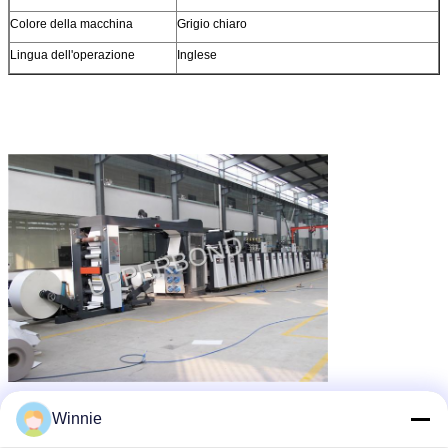
Colore della macchina
Grigio chiaro
Lingua dell'operazione
Inglese
macchina per fabbricare le sigarette
Etichette:
,
Winnie
tabacco a macchina della sigaretta
sigaretta automatica
,