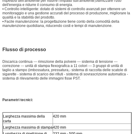
rispettosi dell'ambiente per ridurre l'impatto sull'ambiente;ottimizzare l'uso
dell'energia e ridurre il consumo di energia.
• Controllo intelligente: dotato di sistemi di controllo avanzati per ottenere un
monitoraggio e una gestione accurati del processo di produzione, migliorare la
qualità e la stabilità del prodotto.
• Facile manutenzione: la progettazione tiene conto della comodità della
manutenzione quotidiana, riducendo costi e tempi di manutenzione.
Flusso di processo
Discarica continua --- rimozione della polvere --- sistema di tensione ---
correzione --- unità di stampa flexografica a 11 colori --- 3 gruppi di unità di
taglio a stampo (imbossatura, pressatura,- sistema di raccolta delle scatole di
sigarette - sistema di scarico dei rifiuti - sistema di sovrascrizione automatica -
sistema di rilevamento delle immagini fisse PST.
Parametri tecnici:
Larghezza massima della
420 mm
carta
Larghezza massima di stampa
420 mm
Lunghezza di ripetizione di
232 mm - 500 mm