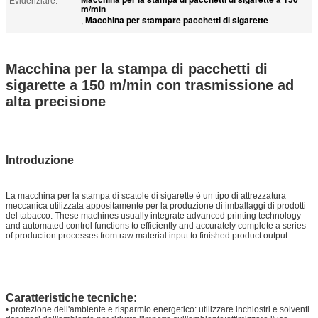
Evidenziare:
m/min
Macchina per stampare pacchetti di sigarette
,
Macchina per la stampa di pacchetti di
sigarette a 150 m/min con trasmissione ad
alta precisione
Introduzione
La macchina per la stampa di scatole di sigarette è un tipo di attrezzatura
meccanica utilizzata appositamente per la produzione di imballaggi di prodotti
del tabacco. These machines usually integrate advanced printing technology
and automated control functions to efficiently and accurately complete a series
of production processes from raw material input to finished product output.
Caratteristiche tecniche:
• protezione dell'ambiente e risparmio energetico: utilizzare inchiostri e solventi