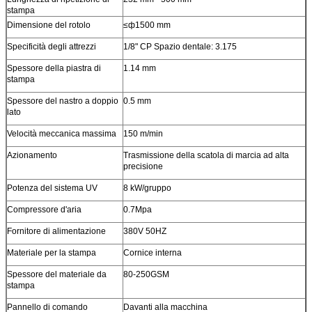
stampa
Dimensione del rotolo
≤ф1500 mm
Specificità degli attrezzi
1/8" CP Spazio dentale: 3.175
Spessore della piastra di
1.14 mm
stampa
Spessore del nastro a doppio
0.5 mm
lato
Velocità meccanica massima
150 m/min
Azionamento
Trasmissione della scatola di marcia ad alta
precisione
Potenza del sistema UV
8 kW/gruppo
Compressore d'aria
0.7Mpa
Fornitore di alimentazione
380V 50HZ
Materiale per la stampa
Cornice interna
Spessore del materiale da
80-250GSM
stampa
Pannello di comando
Davanti alla macchina