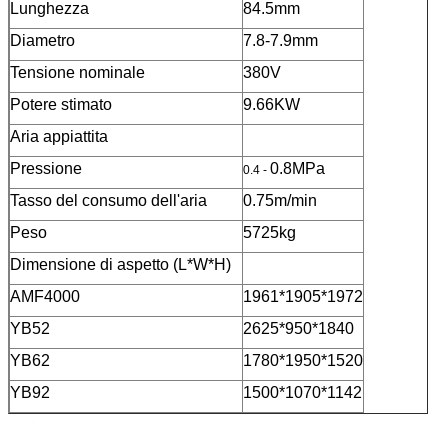
Lunghezza
84.5mm
Diametro
7.8-7.9mm
Tensione nominale
380V
Potere stimato
9.66KW
Aria appiattita
Pressione
0.8MPa
0.4 -
Tasso del consumo dell'aria
0.75m/min
Peso
5725kg
Dimensione di aspetto (L*W*H)
AMF4000
1961*1905*1972
YB52
2625*950*1840
YB62
1780*1950*1520
YB92
1500*1070*1142