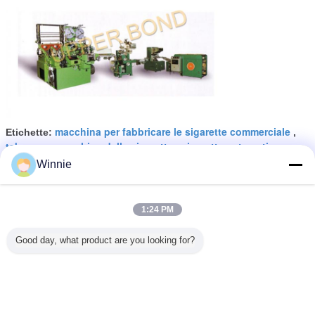
macchina per fabbricare le sigarette commerciale
Etichette:
,
tabacco a macchina della sigaretta
sigaretta automatica
,
Winnie
Ottieni il miglior prezzo per
1:24 PM
15 cartoni/min 0,4 - macchina
imballatrice per il pacchetto
Good day, what product are you looking for?
molle, macchina imballatrice
molle, macchina imballatrice
della sigaretta 0.8MPa
Continua