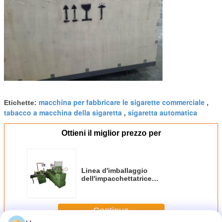
macchina per fabbricare le sigarette commerciale
Etichette:
,
tabacco a macchina della sigaretta
sigaretta automatica
,
Ottieni il miglior prezzo per
Linea d'imballaggio
dell'impacchettatrice
dell'imballatore HLP2 del
coperchio della cerniera del
contenitore di sigaretta
Continua