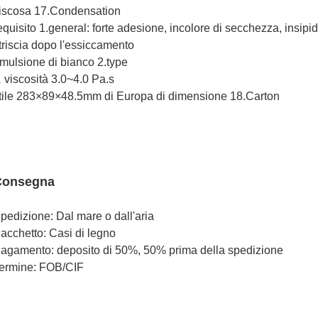
iscosa 17.Condensation
equisito 1.general: forte adesione, incolore di secchezza, insi
triscia dopo l'essiccamento
mulsione di bianco 2.type
viscosità 3.0~4.0 Pa.s
.
tile 283×89×48.5mm di Europa di dimensione 18.Carton
Consegna
pedizione: Dal mare o dall'aria
acchetto: Casi di legno
agamento: deposito di 50%, 50% prima della spedizione
ermine: FOB/CIF