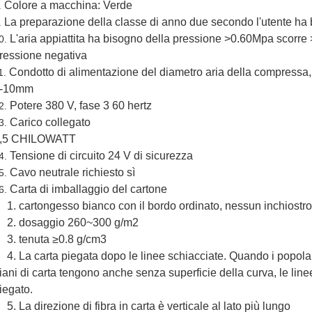
Colore a macchina: Verde
.
La preparazione della classe di anno due secondo l'utente ha 
.
L'aria appiattita ha bisogno della pressione >0.60Mpa scorre 
0.
ressione negativa
Condotto di alimentazione del diametro aria della compressa, 
1.
-10mm
Potere 380 V, fase 3 60 hertz
2.
Carico collegato
3.
,5 CHILOWATT
Tensione di circuito 24 V di sicurezza
4.
Cavo neutrale richiesto sì
5.
Carta di imballaggio del cartone
6.
1. cartongesso bianco con il bordo ordinato, nessun inchiostro
2. dosaggio 260~300 g/m2
3. tenuta ≥0.8 g/cm3
4. La carta piegata dopo le linee schiacciate. Quando i popolar
iani di carta tengono anche senza superficie della curva, le li
iegato.
5. La direzione di fibra in carta è verticale al lato più lungo