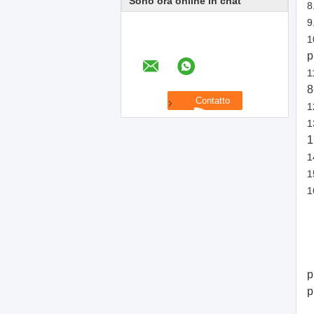
Sono ora online in chat
8
9
1
p
1
8
1
1
1
1
1
1
p
p