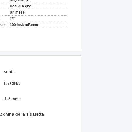
Negoziabile
Casi di legno
Un mese
:
T/T
ione:
100 insiemi/anno
verde
La CINA
1-2 mesi
cchina della sigaretta