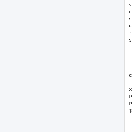
v
r
s
e
3
s
S
P
P
T