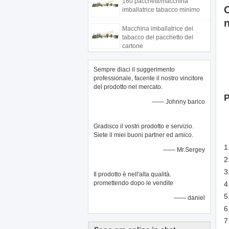
180 pacchetti/macchina
C
imballatrice tabacco minimo
n
Macchina imballatrice del
tabacco del pacchetto del
cartone
Sempre diaci il suggerimento
professionale, facente il nostro vincitore
del prodotto nel mercato.
P
—— Johnny barico
Gradisco il vostri prodotto e servizio.
Siete il miei buoni partner ed amico.
1
—— Mr.Sergey
2
3
Il prodotto è nell'alta qualità.
promettendo dopo le vendite
4
5
—— daniel
6
7