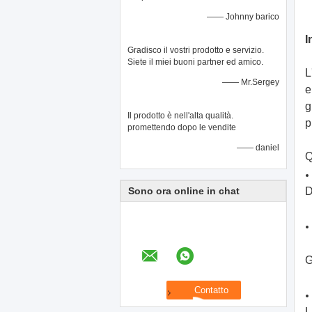
—— Johnny barico
I
Gradisco il vostri prodotto e servizio.
Siete il miei buoni partner ed amico.
L
—— Mr.Sergey
e
g
Il prodotto è nell'alta qualità.
p
promettendo dopo le vendite
—— daniel
Q
Sono ora online in chat
D
G
L