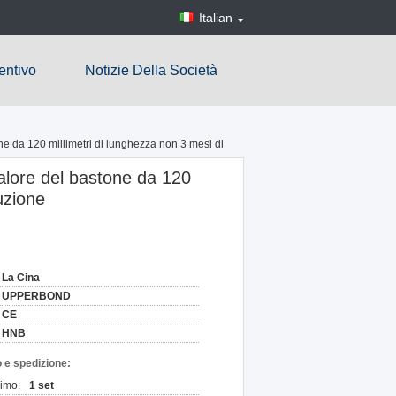
Italian
entivo
Notizie Della Società
one da 120 millimetri di lunghezza non 3 mesi di
 calore del bastone da 120
uzione
La Cina
UPPERBOND
CE
HNB
 e spedizione:
nimo:
1 set