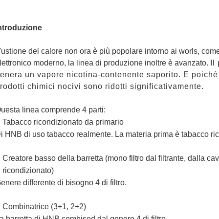
ntroduzione
'ustione del calore non ora è più popolare intorno ai worls, co
lettronico moderno, la linea di produzione inoltre è avanzato.
Il
enera un vapore nicotina-contenente saporito. E poiché il
rodotti chimici nocivi sono ridotti significativamente.
uesta linea comprende 4 parti:
Tabacco ricondizionato da primario
i HNB di uso tabacco realmente. La materia prima è tabacco rico
Creatore basso della barretta (mono filtro dal filtrante, dalla ca
ricondizionato)
enere differente di bisogno 4 di filtro.
Combinatrice (3+1, 2+2)
a barretta di HNB combised dal genere 4 di filtro.