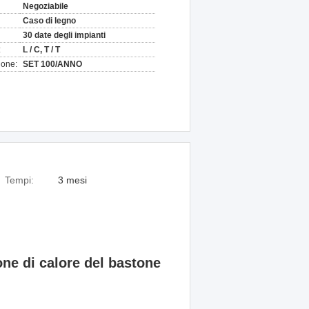
Negoziabile
Caso di legno
30 date degli impianti
:
L / C, T / T
ione:
SET 100/ANNO
Tempi:
3 mesi
one di calore del bastone