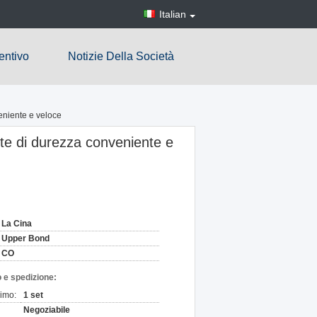
Italian
entivo
Notizie Della Società
eniente e veloce
nte di durezza conveniente e
La Cina
Upper Bond
CO
 e spedizione:
nimo:
1 set
Negoziabile