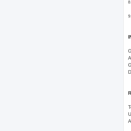
8
9
I
G
A
G
D
R
T
U
A