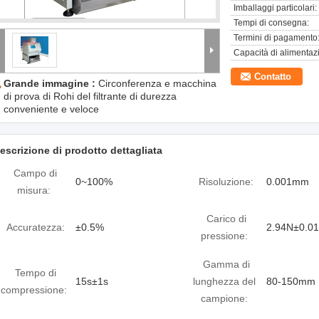
Imballaggi particolari:
Tempi di consegna:
Termini di pagamento
Capacità di alimentaz
Contatto
Grande immagine :
Circonferenza e macchina
di prova di Rohi del filtrante di durezza
conveniente e veloce
escrizione di prodotto dettagliata
Campo di
0~100%
Risoluzione:
0.001mm
misura:
Carico di
Accuratezza:
±0.5%
2.94N±0.0
pressione:
Gamma di
Tempo di
15s±1s
lunghezza del
80-150mm
compressione:
campione: