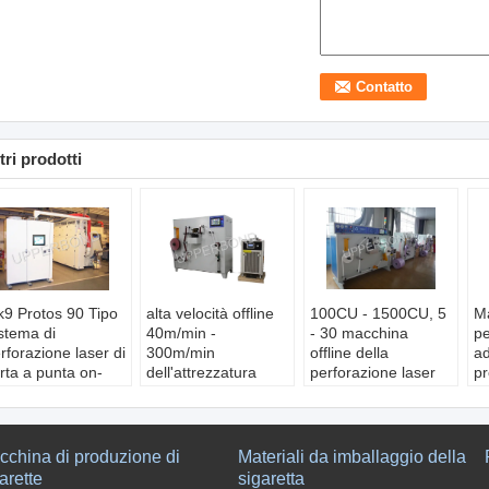
tri prodotti
9 Protos 90 Tipo
alta velocità offline
100CU - 1500CU, 5
Ma
stema di
40m/min -
- 30 macchina
pe
rforazione laser di
300m/min
offline della
ad
rta a punta on-
dell'attrezzatura
perforazione laser
pr
ne
della perforazione
dei pc/cm 200W
C
ondizione:
Nuovo
laser 200W
e
olore:
Altri prodotti
Condizione:
Nuovo
Ti
ltaggio:
3x380V
Tensione:
220V
a 
cchina di produzione di
Materiali da imballaggio della
rt:
Guangzhou
Porto:
Guangzhou
de
arette
sigaretta