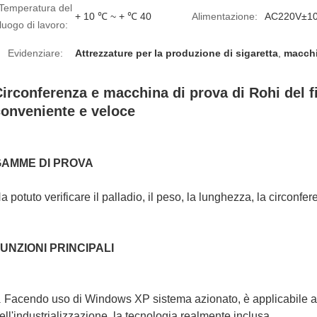
Temperatura del
+ 10 ℃ ~ + ℃ 40
Alimentazione:
AC220V±1
luogo di lavoro:
Evidenziare:
Attrezzature per la produzione di sigaretta
,
macchi
irconferenza e macchina di prova di Rohi del fi
conveniente e veloce
GAMME DI PROVA
a potuto verificare il palladio, il peso, la lunghezza, la circonfe
UNZIONI PRINCIPALI
Facendo uso di Windows XP sistema azionato, è applicabile al 
.
ell'industrializzazione, la tecnologia realmente inclusa