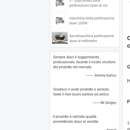
5 - 30pcs/macchina
perforazione laser di cm
macchina della perforazione
laser 100W
4pcs/macchina perforazione
C
laser di millimetro
Sempre diaci il suggerimento
professionale, facente il nostro vincitore
del prodotto nel mercato.
—— Johnny barico
H
Gradisco il vostri prodotto e servizio.
Siete il miei buoni partner ed amico.
F
—— Mr.Sergey
Il prodotto è nell'alta qualità.
promettendo dopo le vendite
1
d