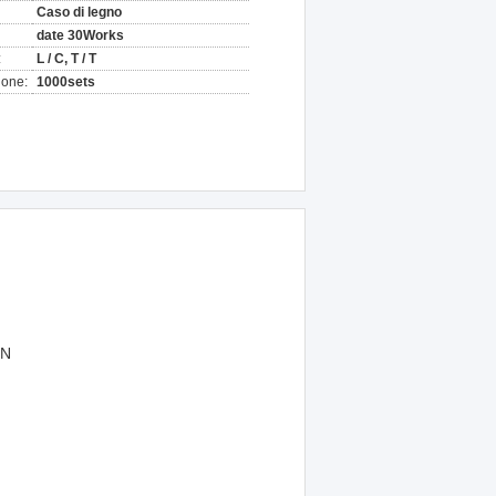
Caso di legno
date 30Works
:
L / C, T / T
ione:
1000sets
1N