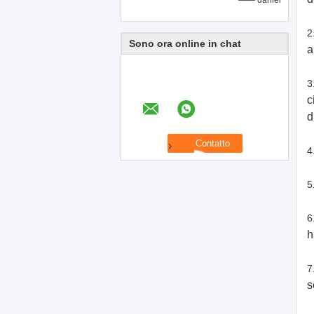
—— daniel
2
Sono ora online in chat
a
3
c
d
4
5
6
h
7
s