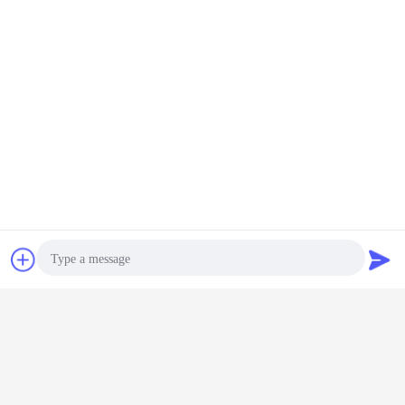
Chiacchierare
Richiedere un
preventivo
Photo
Video Call