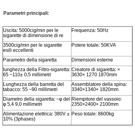
Parametri principali:
Uscita: 5000cig/min per le
Frequenza: 50Hz
sigarette di dimensione di re
3500cig/min per le sigarette
Potere totale: 50KVA
esili eccellenti
Parametro della sigaretta
Dimensioni esterne
lunghezza della Filtro-sigaretta:
Creatore di sigaretta: ×
65 ~110± 0,5 millimetri
3630× 1270 1870mm
Lunghezza della barretta del
Assemblatore della spina:
tabacco: 55 ~90 millimetri
3340×1340× 1820mm
Diametro della sigaretta: ~φ del
Riempitore del vassoio:
φ 5,4 9,0 millimetri
2350×2400× 2100mm
Alimentazione elettrica: 380V ±
Peso totale: 8600kg
10% (3phases)