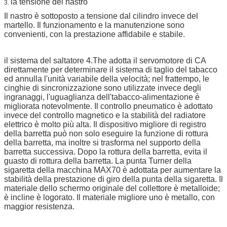
la tensione del nastro
3.
Il nastro è sottoposto a tensione dal cilindro invece del
martello. Il funzionamento e la manutenzione sono
convenienti, con la prestazione affidabile e stabile.
il sistema del saltatore 4.The adotta il servomotore di CA
direttamente per determinare il sistema di taglio del tabacco
ed annulla l'unità variabile della velocità; nel frattempo, le
cinghie di sincronizzazione sono utilizzate invece degli
ingranaggi, l'uguaglianza dell'tabacco-alimentazione è
migliorata notevolmente. Il controllo pneumatico è adottato
invece del controllo magnetico e la stabilità del radiatore
elettrico è molto più alta. Il dispositivo migliore di registro
della barretta può non solo eseguire la funzione di rottura
della barretta, ma inoltre si trasforma nel supporto della
barretta successiva. Dopo la rottura della barretta, evita il
guasto di rottura della barretta. La punta Turner della
sigaretta della macchina MAX70 è adottata per aumentare la
stabilità della prestazione di giro della punta della sigaretta. Il
materiale dello schermo originale del collettore è metalloide;
è incline è logorato. Il materiale migliore uno è metallo, con
maggior resistenza.