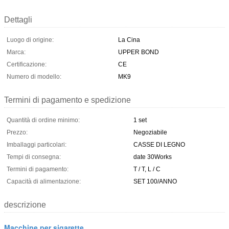
Dettagli
Luogo di origine:
La Cina
Marca:
UPPER BOND
Certificazione:
CE
Numero di modello:
MK9
Termini di pagamento e spedizione
Quantità di ordine minimo:
1 set
Prezzo:
Negoziabile
Imballaggi particolari:
CASSE DI LEGNO
Tempi di consegna:
date 30Works
Termini di pagamento:
T / T, L / C
Capacità di alimentazione:
SET 100/ANNO
descrizione
Macchine per sigarette