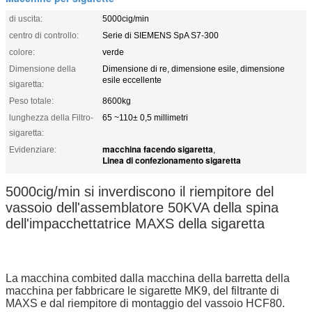
di uscita:
5000cig/min
centro di controllo:
Serie di SIEMENS SpA S7-300
colore:
verde
Dimensione della
Dimensione di re, dimensione esile, dimensione
esile eccellente
sigaretta:
Peso totale:
8600kg
lunghezza della Filtro-
65 ~110± 0,5 millimetri
sigaretta:
macchina facendo sigaretta
Evidenziare:
,
Linea di confezionamento sigaretta
5000cig/min si inverdiscono il riempitore del
vassoio dell'assemblatore 50KVA della spina
dell'impacchettatrice MAXS della sigaretta
La macchina combited dalla macchina della barretta della
macchina per fabbricare le sigarette MK9, del filtrante di
MAXS e dal riempitore di montaggio del vassoio HCF80.