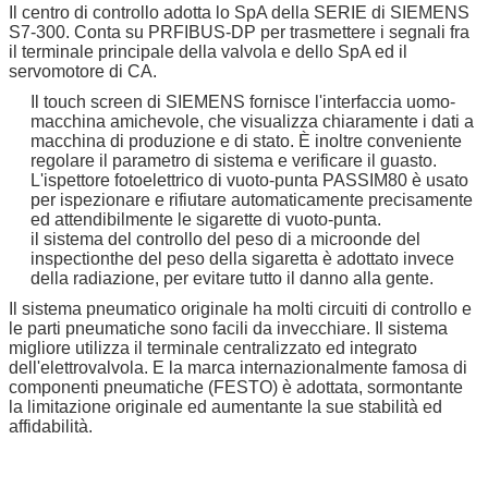
Il centro di controllo adotta lo SpA della SERIE di SIEMENS
S7-300. Conta su PRFIBUS-DP per trasmettere i segnali fra
il terminale principale della valvola e dello SpA ed il
servomotore di CA.
Il touch screen di SIEMENS fornisce l'interfaccia uomo-
macchina amichevole, che visualizza chiaramente i dati a
macchina di produzione e di stato. È inoltre conveniente
regolare il parametro di sistema e verificare il guasto.
L'ispettore fotoelettrico di vuoto-punta PASSIM80 è usato
per ispezionare e rifiutare automaticamente precisamente
ed attendibilmente le sigarette di vuoto-punta.
il sistema del controllo del peso di a microonde del
inspectionthe del peso della sigaretta è adottato invece
della radiazione, per evitare tutto il danno alla gente.
Il sistema pneumatico originale ha molti circuiti di controllo e
le parti pneumatiche sono facili da invecchiare. Il sistema
migliore utilizza il terminale centralizzato ed integrato
dell'elettrovalvola. E la marca internazionalmente famosa di
componenti pneumatiche (FESTO) è adottata, sormontante
la limitazione originale ed aumentante la sue stabilità ed
affidabilità.