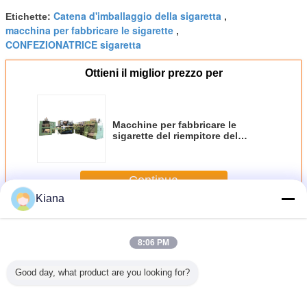
Catena d'imballaggio della sigaretta
Etichette:
,
macchina per fabbricare le sigarette
,
CONFEZIONATRICE sigaretta
Ottieni il miglior prezzo per
Macchine per fabbricare le
sigarette del riempitore del
vassoio elettriche con il filtro che
monta 5000cig/min
Continua
Kiana
Macchine per sigarette
Più
8:06 PM
Good day, what product are you looking for?
zione di
sigaretta della
Macchina per
Cig/min di
macchin
te MK8 e
macchina per
fabbricare le
combinazione
fabbrica