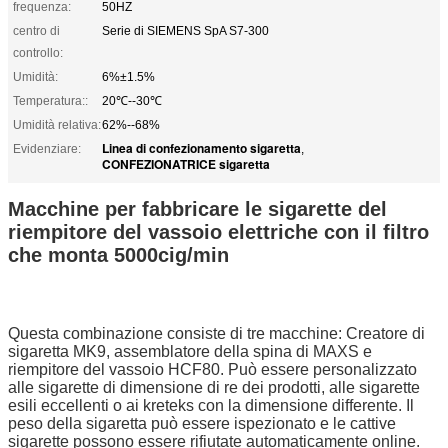
frequenza:
50HZ
centro di
Serie di SIEMENS SpA S7-300
controllo:
Umidità:
6%±1.5%
Temperatura::
20℃--30℃
Umidità relativa:
62%--68%
Linea di confezionamento sigaretta
Evidenziare:
,
CONFEZIONATRICE sigaretta
Macchine per fabbricare le sigarette del
riempitore del vassoio elettriche con il filtro
che monta 5000cig/min
Questa combinazione consiste di tre macchine:
Creatore di
sigaretta MK9, assemblatore della spina di MAXS e
riempitore del vassoio HCF80.
Può essere personalizzato
alle sigarette di dimensione di re dei prodotti, alle sigarette
esili eccellenti o ai kreteks con la dimensione differente. Il
peso della sigaretta può essere ispezionato e le cattive
sigarette possono essere rifiutate automaticamente online.