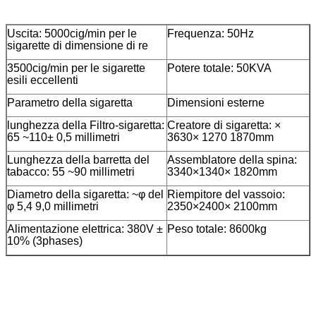
Uscita: 5000cig/min per le
Frequenza: 50Hz
sigarette di dimensione di re
3500cig/min per le sigarette
Potere totale: 50KVA
esili eccellenti
Parametro della sigaretta
Dimensioni esterne
lunghezza della Filtro-sigaretta:
Creatore di sigaretta: ×
65 ~110± 0,5 millimetri
3630× 1270 1870mm
Lunghezza della barretta del
Assemblatore della spina:
tabacco: 55 ~90 millimetri
3340×1340× 1820mm
Diametro della sigaretta: ~φ del
Riempitore del vassoio:
φ 5,4 9,0 millimetri
2350×2400× 2100mm
Alimentazione elettrica: 380V ±
Peso totale: 8600kg
10% (3phases)