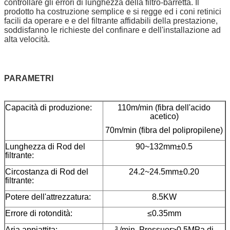
controllare gli errori di lunghezza della filtro-barretta. Il
prodotto ha costruzione semplice e si regge ed i coni retinici
facili da operare e e del filtrante affidabili della prestazione,
soddisfanno le richieste del confinare e dell'installazione ad
alta velocità.
PARAMETRI
Capacità di produzione:
110m/min (fibra dell'acido
acetico)
70m/min (fibra del polipropilene)
Lunghezza di Rod del
90~132mm±0.5
filtrante:
Circostanza di Rod del
24.2~24.5mm±0.20
filtrante:
Potere dell'attrezzatura:
8.5KW
Errore di rotondità:
≤0.35mm
Aria appiattita:
³
/min, Pressuer≥0.5MPa di