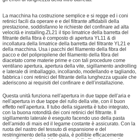
La macchina ha costruzione semplice e si regge ed i coni
retinici facili da operare e e del filtrante affidabili della
prestazione, soddisfanno le richieste del confinare
ad alta
velocità
e installing.ZL21 il tipo limatrice della barretta del
filtrante della fibra è composto di apertura YL11 & di
incollatura della limatrice della barretta del filtrante YL21 e
della macchina. Usa i pacchi del filamento della fibra del
pacco e del polipropilene del filamento della fibra del
diacetato come materie prime e con tali procedure come
ventilano apertura, apertura della vite, sigillamento androlling
e laterale di imballaggio, incollando, modellando e tagliando,
fabbrica i coni retinici del filtrante della lunghezza uguale che
aderiscono ai requisiti del confinare e dell'installazione.
Questa unità funziona nell'apertura in due tappe dell'aria e
nell'apertura in due tappe del rullo della vite, con il buon
effetto nell'apertura. Il tubo della sigaretta è tubo integrato,
con la buona rotondità dei coni retinici del filtrante. Il
sigillamento laterale è eseguito facendo uso della pasta
dell'amido di mais ed il legame costante è assicurato. Con la
ruota del nastro del tessuto di espansione e del
restringimento della sette-pala, è pollible efficacemente