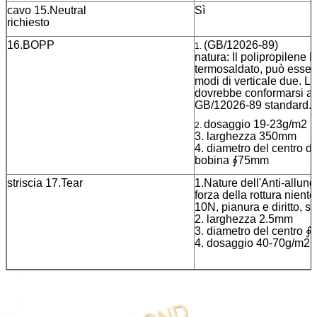
cavo 15.Neutral
Sì
richiesto
16.BOPP
(GB/12026-89)
1.
natura: Il polipropilene
termosaldato, può esser
modi di verticale due. L
dovrebbe conformarsi al
GB/12026-89 sta
dosaggio 19-23g/m2
2.
3. larghezza 350mm
4. diametro del centro di
bobina ∮75mm
striscia 17.Tear
1.Nature dell'Anti-allung
forza della rottura nient
10N, pianura e diritto, se
2. larghezza 2.5mm
3. diametro del centro 
4. dosaggio 40-70g/m2