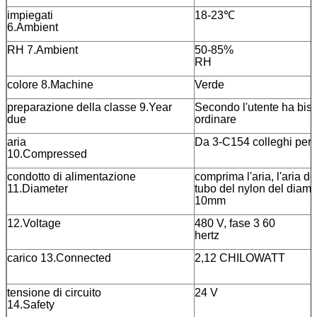
impiegati
18-2
6.Ambient
RH 7.Ambient
50-85%
R
colore 8.Machine
Ver
preparazione della classe 9.Year
Secondo l'utente ha biso
due
ordinare
aria
Da 3-C154 colleghi per 
10.Compressed
condotto di alimentazione
comprima l'aria, l'aria d
11.Diameter
tubo del nylon del diame
10
12.Voltage
480 V, fase 3 60
hert
carico 13.Connected
2,12 CHILOWATT
tensione di circuito
24 V
14.Safety