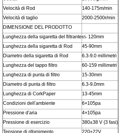
Velocità di Rod
140-175m/min
Velocità di taglio
2000-2500r/min
DIMENSIONE DEL PRODOTTO
Lunghezza della sigaretta del filtrante
120mm
65-
Lunghezza della sigaretta di Rod
45-90mm
Diametro della sigaretta di Rod
6.3-9.0 millimetri
Lunghezza del tappo filtro
60-159 millimetri
Lunghezza di punta di filtro
15-30mm
Diametro di punta di filtro
6.3-9.0mm
Lunghezza di CorkPaper
13-45mm
Condizioni dell'ambiente
6×105pa
Pressione d'aria
4×105pa
Pressione di esercizio
380±38 V (3 fasi)
Tensione di rifornimento
220±22V