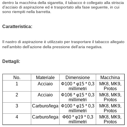
dentro la macchina della sigaretta, il tabacco è collegato alla striscia
d'acciaio di aspirazione ed è trasportato alla fase seguente, in cui
sono riempiti nella barretta.
Caratteristica:
Il nastro di aspirazione è utilizzato per trasportare il tabacco allegato
nell'ambito dell'azione della pressione dell'aria negativa.
Dettagli:
No.
Materiale
Dimensione
Macchina
1
Acciaio
Φ100 * φ15 * 0,3
MK8, MK9,
millimetri
Protos
2
Acciaio
Φ106 * φ15 * 0,3
MK8, MK9,
millimetri
Protos
3
Carburo/lega
Φ100 * φ15 * 0,3
MK8, MK9,
millimetri
Protos
4
Carburo/lega
Φ60 * φ19 * 0,3
MK8, MK9,
millimetri
Protos