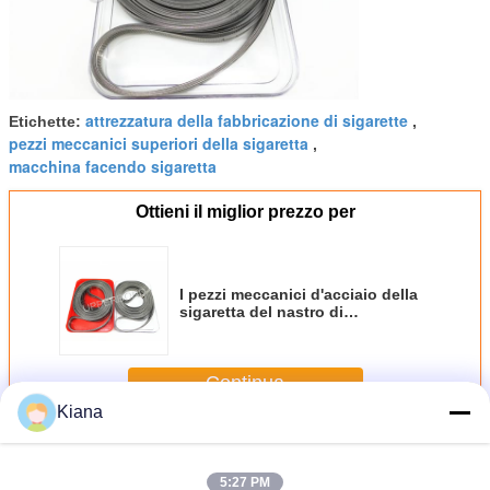
attrezzatura della fabbricazione di sigarette
Etichette:
,
pezzi meccanici superiori della sigaretta
,
macchina facendo sigaretta
Ottieni il miglior prezzo per
I pezzi meccanici d'acciaio della
sigaretta del nastro di
aspirazione di MK8 0.2MM
trasportano il tabacco allegato
Continua
Kiana
Parti della macchina di sigaretta
Più
5:27 PM