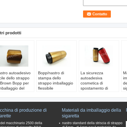
tri prodotti
stro autoadesivo
Bopp/nastro di
La sicurezza
Ma
cile dello strappo
stampa dello
autoadesiva
im
 Brown Bopp per
strappo imballaggio
cosmetica di
de
imballaggio del
flessibile
spostamento di
si
bacco
dell'ANIMALE
alimento della
st
teriale:
DOMESTICO per il
medicina lacera il
si
OPP/ANIMALE
packgage del tè
nastro Bopp
al
OMESTICO/MOPP
Uso:
Tè/Packgage
Materiale:
na
cchina di produzione di
Materiali da imballaggio della
ratteristica:
cosmetico
ANIMALE
Ma
arette
sigaretta
cile apra
Materiale:
DOMESTICO/MOPP/BOP
B
 del macchinario 2500 della
nastro standard della striscia di strappo
unghezza:
5000
BOPP/ANIMALE
Colore:
Qualsiasi
T