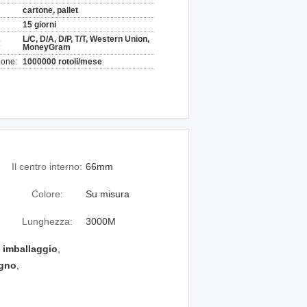
cartone, pallet
15 giorni
L/C, D/A, D/P, T/T, Western Union,
:
MoneyGram
ione:
1000000 rotoli/mese
Il centro interno:
66mm
Colore:
Su misura
Lunghezza:
3000M
a imballaggio
,
egno
,