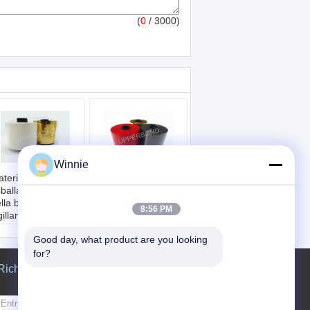
(
0
/ 3000)
Winnie
teriali da
materiale riciclabile
ballaggio BOPP
dell'ologramma di
lla borsa di
2mm del nastro
8:56 PM
gillamento dello
aperto facile su
rappo della
ordinazione BOPP
Good day, what product are you looking 
garetta sensibile
dello strappo
la pressione del
Materiale:
for?
stro
MOPP/PET
Richiedere un preventivo
teriale:
Lato adesivo::
P
OPP/PET/MOPP
Singolo parteggiato
ipo adesivo:
Lunghezza:
Invii