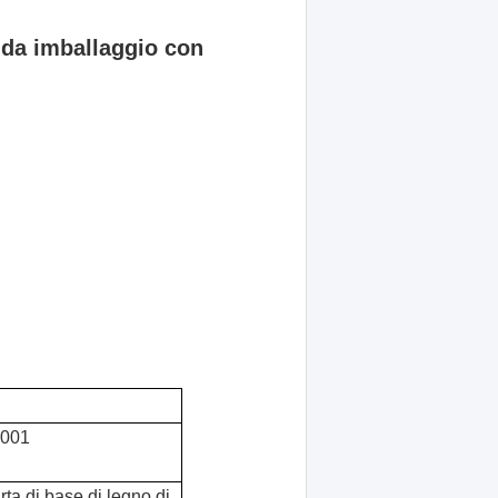
 da imballaggio con
O9001
rta di base di legno di 