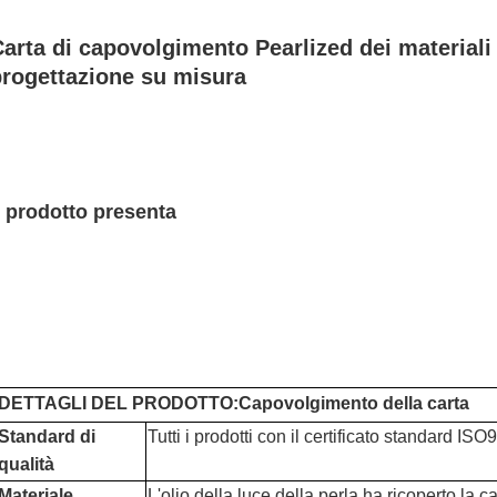
arta di capovolgimento Pearlized dei materiali
progettazione su misura
l prodotto presenta
DETTAGLI
 DEL
PRODOTTO
:
Capovolgimento della carta
Standard di 
Tutti i prodotti con il certificato standard IS
qualità
Materiale
L'olio della luce della perla ha ricoperto la ca