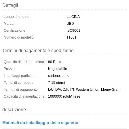
Dettagli
Luogo di origine:
La CINA
Marca:
UBD
Certificazione:
ISO9001
Numero di modello:
TT001
Termini di pagamento e spedizione
Quantità di ordine minimo:
80 Rolls
Prezzo:
Negoziabile
Imballaggi particolari:
cartone, pallet
Tempi di consegna:
7-15 giorni
Termini di pagamento:
L/C, D/A, D/P, T/T, Western Union, MoneyGram
Capacità di alimentazione:
1000000 rotoli/mese
descrizione
Materiali da imballaggio della sigaretta