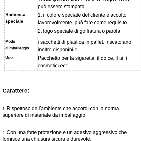
può essere stampato
Richiesta
1, il colore speciale del cliente è accolto
speciale
favorevolmente, può fare come requisito
2, logo speciale di goffratura o parola
Modo
i sacchetti di plastica in pallet, inscatolano
d'imballaggio
inoltre disponibile
Uso
Pacchetto per la sigaretta, il dolce, il tè, i
cosmetici
ecc.
MOQ
80 rotoli
Termine di prezzi
CATENA DELL'OROLOGIO Canton
Carattere:
Termine di
30% T/T come deposito, equilibrio di 70% T/T
pagamento
prima della spedizione
Rispettoso dell'ambiente che accordi con la norma
1.
Base di prezzi
stampa progettazione, modello di goffratura,
superiore di materiale da imballaggio.
struttura di materiale, dimensione e della
quantità
Con una forte protezione e un adesivo aggressivo che
2.
fornisce una chiusura sicura e durevole.