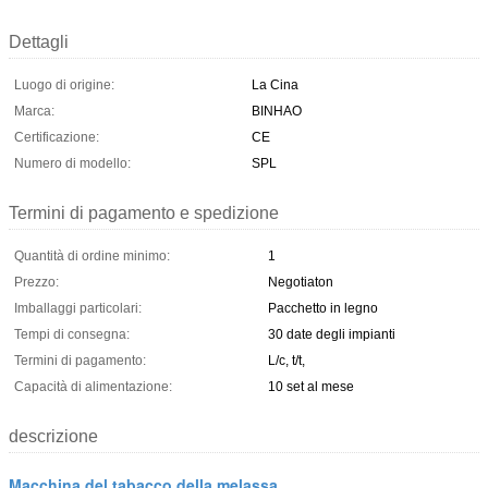
Dettagli
Luogo di origine:
La Cina
Marca:
BINHAO
Certificazione:
CE
Numero di modello:
SPL
Termini di pagamento e spedizione
Quantità di ordine minimo:
1
Prezzo:
Negotiaton
Imballaggi particolari:
Pacchetto in legno
Tempi di consegna:
30 date degli impianti
Termini di pagamento:
L/c, t/t,
Capacità di alimentazione:
10 set al mese
descrizione
Macchina del tabacco della melassa