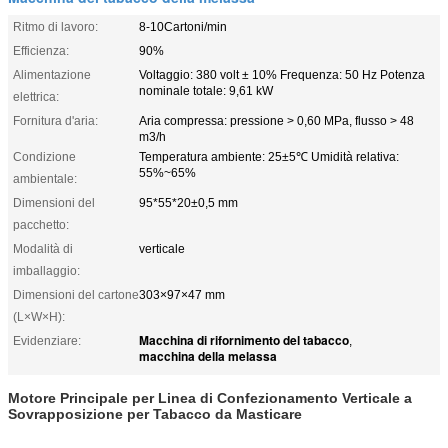
Ritmo di lavoro:
8-10Cartoni/min
Efficienza:
90%
Alimentazione
Voltaggio: 380 volt ± 10% Frequenza: 50 Hz Potenza
nominale totale: 9,61 kW
elettrica:
Fornitura d'aria:
Aria compressa: pressione > 0,60 MPa, flusso > 48
m3/h
Condizione
Temperatura ambiente: 25±5℃ Umidità relativa:
55%~65%
ambientale:
Dimensioni del
95*55*20±0,5 mm
pacchetto:
Modalità di
verticale
imballaggio:
Dimensioni del cartone
303×97×47 mm
(L×W×H):
Macchina di rifornimento del tabacco
Evidenziare:
,
macchina della melassa
Motore Principale per Linea di Confezionamento Verticale a
Sovrapposizione per Tabacco da Masticare