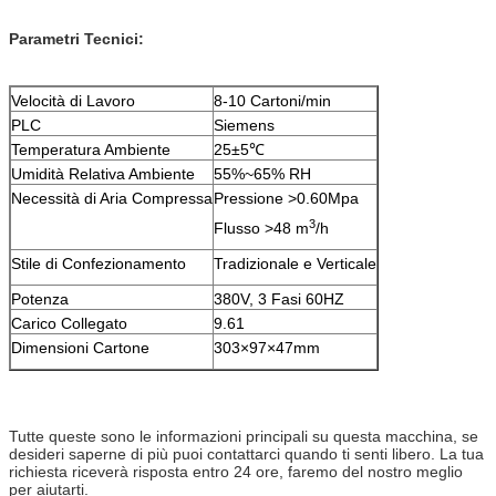
Parametri Tecnici:
Velocità di Lavoro
8-10 Cartoni/min
PLC
Siemens
Temperatura Ambiente
25±5℃
Umidità Relativa Ambiente
55%~65% RH
Necessità di Aria Compressa
Pressione >0.60Mpa
3
Flusso >48 m
/h
Stile di Confezionamento
Tradizionale e Verticale
Potenza
380V, 3 Fasi 60HZ
Carico Collegato
9.61
Dimensioni Cartone
303×97×47mm
Tutte queste sono le informazioni principali su questa macchina, se
desideri saperne di più puoi contattarci quando ti senti libero. La tua
richiesta riceverà risposta entro 24 ore, faremo del nostro meglio
per aiutarti.