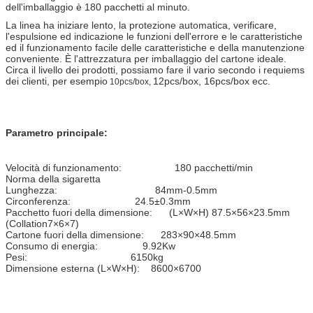
dell'imballaggio è 180 pacchetti al minuto.
La linea ha iniziare lento, la protezione automatica, verificare,
l'espulsione ed indicazione le funzioni dell'errore e le caratteristiche
ed il funzionamento facile delle caratteristiche e della manutenzione
conveniente. È l'attrezzatura per imballaggio del cartone ideale.
Circa il livello dei prodotti, possiamo fare il vario secondo i requiems
dei clienti, per esempio
12pcs/box, 16pcs/box ecc.
10pcs/box,
Parametro principale:
Velocità di funzionamento: 180 pacchetti/min
Norma della sigaretta
Lunghezza: 84mm-0.5mm
Circonferenza: 24.5±0.3mm
Pacchetto fuori della dimensione: (L×W×H) 87.5×56×23.5mm
(Collation7×6×7)
Cartone fuori della dimensione: 283×90×48.5mm
Consumo di energia: 9.92Kw
Pesi: 6150kg
Dimensione esterna (L×W×H): 8600×6700