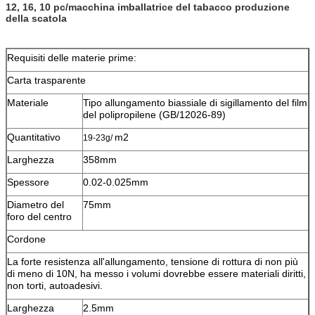
12, 16, 10 pc/macchina imballatrice del tabacco produzione
della scatola
Requisiti delle materie prime:
Carta trasparente
Materiale
Tipo allungamento biassiale di sigillamento del film
del polipropilene (GB/12026-89)
Quantitativo
m2
19-23g/
Larghezza
358mm
Spessore
0.02-0.025mm
Diametro del
75mm
foro del centro
Cordone
La forte resistenza all'allungamento, tensione di rottura di non più
di meno di 10N, ha messo i volumi dovrebbe essere materiali diritti,
non torti, autoadesivi.
Larghezza
2.5mm